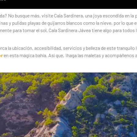
a? No busque más, visite Cala Sardinera, una joya escondida en la 
nas y pulidas playas de guijarros blancos como la nieve, por lo que es
mente para tomar el sol, Cala Sardinera Jávea tiene algo para todos
 la ubicación, accesibilidad, servicios y belleza de este tranquilo 
er
en esta mágica bahía. Así que, ¡haga las maletas y acompáñenos a 