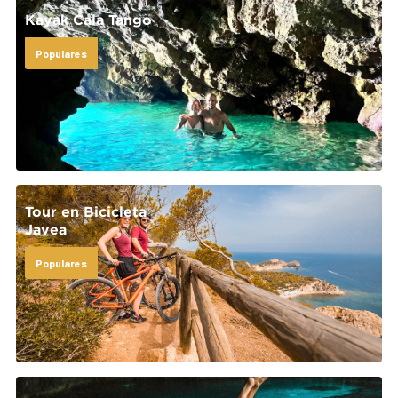
Kayak Cala Tango
Populares
Tour en Bicicleta
Javea
Populares