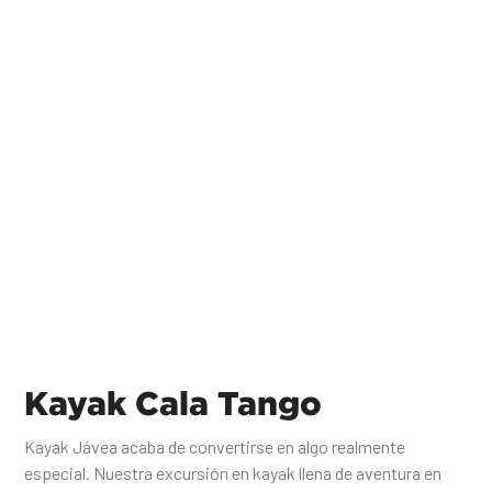
El paraíso en la tierra... una de las playas más
exquisitas y bellas de España
Kayak Cala Tango
Kayak Jávea acaba de convertirse en algo realmente
especial. Nuestra excursión en kayak llena de aventura en