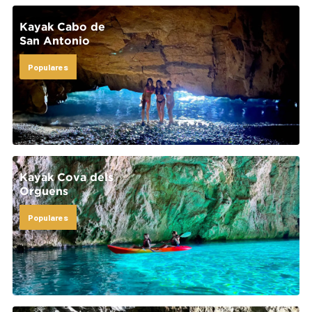
Kayak Cabo de
San Antonio
Populares
Kayak Cova dels
Orguens
Populares