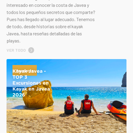
interesado en conocer la costa de Javea y
todos los pequeños secretos que comparte?
Pues has llegado al lugar adecuado. Tenemos
de todo, desde historias sobre el kayak
Javea, hasta reseñas detalladas de las
playas.
VER TODO
Kayak Javea -
Populares
TOP 3
Excursiones en
Kayak en Javea
2026