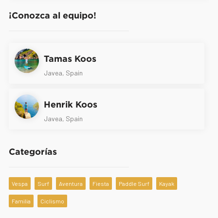
¡Conozca al equipo!
Tamas Koos
Javea, Spain
Henrik Koos
Javea, Spain
Categorías
Vespa
Surf
Aventura
Fiesta
Paddle Surf
Kayak
Familia
Ciclismo