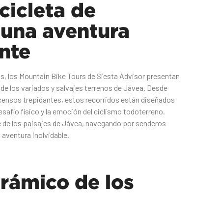
cicleta de
una aventura
nte
s, los Mountain Bike Tours de Siesta Advisor presentan
de los variados y salvajes terrenos de Jávea. Desde
ensos trepidantes, estos recorridos están diseñados
esafío físico y la emoción del ciclismo todoterreno.
e de los paisajes de Jávea, navegando por senderos
aventura inolvidable.
rámico de los