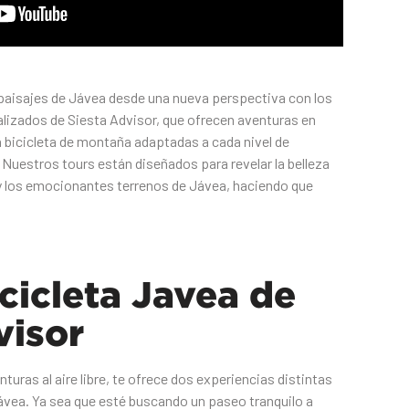
paisajes de Jávea desde una nueva perspectiva con los
alizados de Siesta Advisor, que ofrecen aventuras en
en bicicleta de montaña adaptadas a cada nivel de
. Nuestros tours están diseñados para revelar la belleza
l y los emocionantes terrenos de Jávea, haciendo que
icicleta Javea de
visor
turas al aire libre, te ofrece dos experiencias distintas
Jávea. Ya sea que esté buscando un paseo tranquilo a