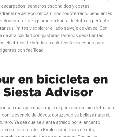
es escarpados, senderos escondidos y costas
adrenalina de recorrer caminos todoterreno, pendientes
cionantes. La Exploración Fuera de Ruta es perfecta
ar sus límites y explorar el lado salvaje de Jávea. Con
 de alta calidad conquistarás terrenos desafiantes,
as eléctricas te brindan la asistencia necesaria para
igentes con facilidad.
our en bicicleta en
 Siesta Advisor
sor son más que una simple experiencia en bicicleta; son
con la esencia de Jávea, abrazando su belleza natural,
nturero. Ya sea que se sienta atraído por el encanto
moción dinámica de la Exploración fuera de ruta,
arable para cada tipo de explorador. Con guías