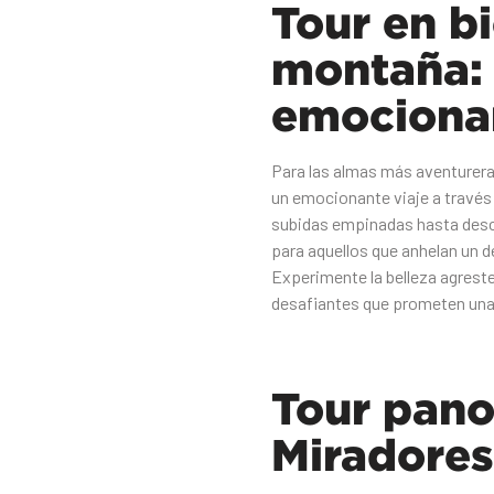
Tour en bi
montaña: 
emociona
Para las almas más aventurera
un emocionante viaje a través 
subidas empinadas hasta desc
para aquellos que anhelan un d
Experimente la belleza agrest
desafiantes que prometen una 
Tour pano
Miradores