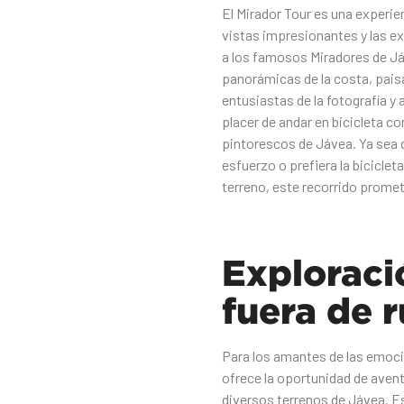
El Mirador Tour es una experie
vistas impresionantes y las ex
a los famosos Miradores de J
panorámicas de la costa, paisa
entusiastas de la fotografía y 
placer de andar en bicicleta c
pintorescos de Jávea. Ya sea qu
esfuerzo o prefiera la bicicle
terreno, este recorrido prome
Exploraci
fuera de r
Para los amantes de las emocio
ofrece la oportunidad de avent
diversos terrenos de Jávea. E