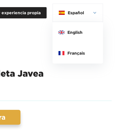
 experiencia propia
Español
English
Français
leta Javea
ra