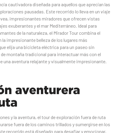
ncia cautivadora diseñada para aquellos que aprecian las
ploraciones pausadas. Este recorrido lo lleva en un viaje
ávea, impresionantes miradores que ofrecen vistas
jes exuberantes y el mar Mediterráneo. Ideal para
amantes de la naturaleza, el Mirador Tour combina el
on la impresionante belleza de los lugares más
e elija una bicicleta eléctrica para un paseo sin
ta de montaña tradicional para interactuar más con el
te una aventura relajante y visualmente impresionante.
ón aventurera
uta
nes y la aventura, el tour de exploración fuera de ruta
urarse fuera de los caminos trillados y sumergirse en los
ste recorrido está diseñado para desafiar y emocionar,