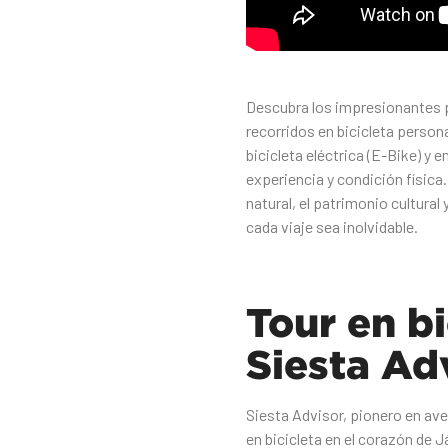
Descubra los impresionantes 
recorridos en bicicleta person
bicicleta eléctrica (E-Bike) y 
experiencia y condición física
natural, el patrimonio cultura
cada viaje sea inolvidable.
Tour en b
Siesta Ad
Siesta Advisor, pionero en aven
en bicicleta en el corazón de 