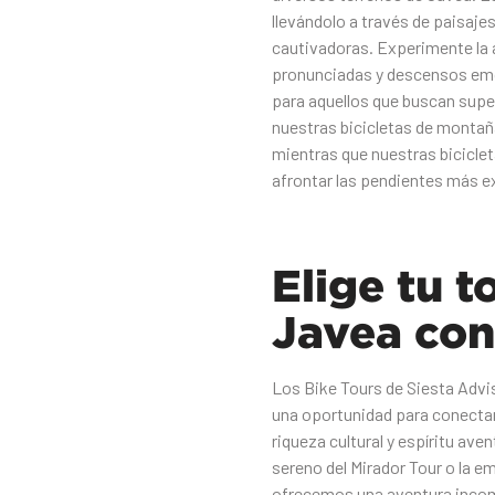
llevándolo a través de paisaj
cautivadoras. Experimente la 
pronunciadas y descensos emo
para aquellos que buscan super
nuestras bicicletas de montaña
mientras que nuestras biciclet
afrontar las pendientes más ex
Elige tu t
Javea con
Los Bike Tours de Siesta Advi
una oportunidad para conectar 
riqueza cultural y espíritu ave
sereno del Mirador Tour o la e
ofrecemos una aventura incomp