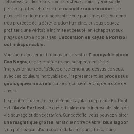
l'observation des fonds marins rocheux, mais il y a aussi de
petites grottes, et même une
cascade sous-marine
! De
plus, cette crique n'est accessible que par la mer, elle est donc
très protégée de la détérioration humaine, et vous pouvez
profiter d'une véritable intimité et beauté, en échappant aux
plages de sable populaires.
L'excursion en kayak à Portixol
est indispensable
.
Vous aurez également l'occasion de visiter
l'incroyable pic du
Cap Negre
, une formation rocheuse spectaculaire et
impressionnante qui s'élève directement au-dessus de vous,
avec des couleurs incroyables qui représentent les
processus
géologiques naturels
qui se produisent le long de la côte de
Jávea.
Le point fort de cette excursionde kayak au départ de Portixol
est
l'île de Portixol
, un endroit calme mais incroyable, plein de
vie sauvage et de végétation. Sur cette île, vous pouvez visiter
une magnifique grotte
, ainsi que notre célèbre "
blue lagoo
n
", un petit bassin d'eau séparé de la mer par la terre, d'une