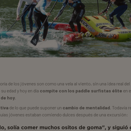
oría de los jóvenes son como una vela al viento, sin una idea real del
 su edad y hoy en día
compite con los paddle surfistas élite
en e
 de hoy
.
tiva
de lo que puede suponer un
cambio de mentalidad
. Todavía 
guías jóvenes estaban comiendo dulces después de una excursión:
do, solía comer muchos
ositos de goma
", y sigui