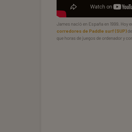
James nació en España en 1999. Hoy en
corredores de Paddle surf (SUP)
de
que horas de juegos de ordenador y co