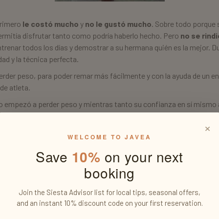
rimero
le costó mucho
y
no le gustó mucho
. Sobre todo porque 
ermitía disfrutar tanto como podría haberlo hecho. Pero
no se rindi
entrenar todos los días y demostrar a su hermana quién es la mejor.
dad y la técnica perfecta.
perder peso, para poder remar más fácilmente y con la ayuda de un e
de atleta.
o empezó a perder peso y mientras tanto su confianza en sí mism
da cambió por completo
. Ahora es una nueva persona en ciernes.
×
WELCOME TO JAVEA
Save
10%
on your next
booking
Join the Siesta Advisor list for local tips, seasonal offers,
and an instant 10% discount code on your first reservation.