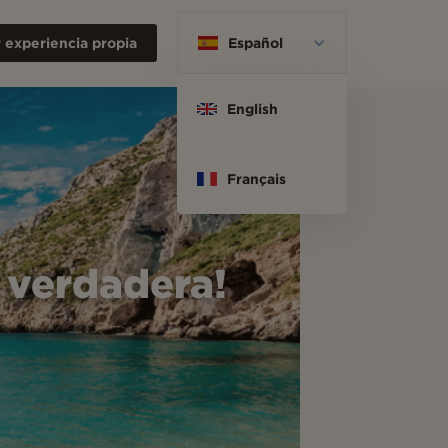
 experiencia propia
Español
English
Français
 verdadera!