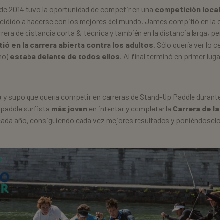
 de 2014 tuvo la oportunidad de competir en una
competición loca
cidido a hacerse con los mejores del mundo. James compitió en la c
arrera de distancia corta & técnica y también en la distancia larga, p
ió en la carrera abierta contra los adultos
. Sólo quería ver lo 
no)
estaba delante de todos ellos
. Al final terminó en primer lug
o
y supo que quería competir en carreras de Stand-Up Paddle durante
l paddle surfista
más joven
en intentar y completar la
Carrera de la
cada año, consiguiendo cada vez mejores resultados y poniéndoselo d