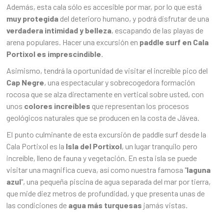
Además, esta cala sólo es accesible por mar, por lo que está
muy protegida
del deterioro humano, y podrá disfrutar de una
verdadera intimidad y belleza
, escapando de las playas de
arena populares. Hacer una excursión en
paddle surf en Cala
Portixol es imprescindible
.
Asimismo, tendrá la oportunidad de visitar el increíble pico del
Cap Negre
, una espectacular y sobrecogedora formación
rocosa que se alza directamente en vertical sobre usted, con
unos
colores increíbles
que representan los procesos
geológicos naturales que se producen en la costa de Jávea.
El punto culminante de esta excursión de paddle surf desde la
Cala Portixol es la
Isla del Portixol
, un lugar tranquilo pero
increíble, lleno de fauna y vegetación. En esta isla se puede
visitar una magnifica cueva, así como nuestra famosa "
laguna
azul
", una pequeña piscina de agua separada del mar por tierra,
que mide diez metros de profundidad, y que presenta unas de
las condiciones de
agua más turquesas
jamás vistas.