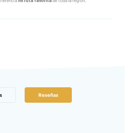
iferencia
mi ruta favorita
de toda la región.
s
Reseñas