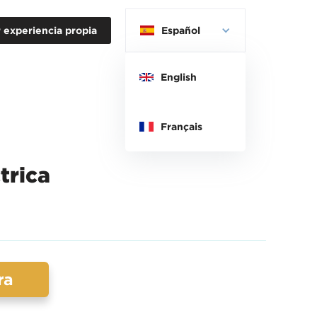
 experiencia propia
Español
English
Français
trica
ra