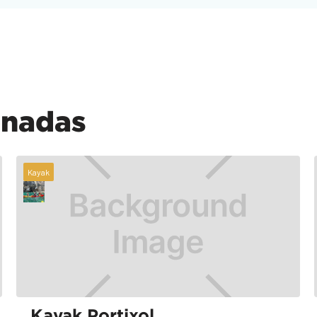
onadas
Kayak
Kayak Portixol