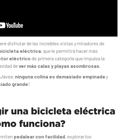
re disfrutar de las increíbles vistas y miradores de
bicicleta eléctrica
, que le permitirá hacer más
tor eléctrico
de primera categoría que impulsa la
tunidad de
ver más calas y playas asombrosas
.
 Jávea,
ninguna colina es demasiado empinada
y
siado grande
!
ir una bicicleta eléctrica
ómo funciona?
ermiten
pedalear con facilidad
, explorar los