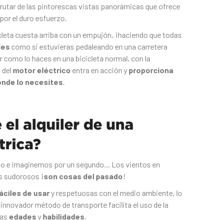
frutar de las pintorescas vistas panorámicas que ofrece
por el duro esfuerzo.
cleta cuesta arriba con un empujón, ¡haciendo que todas
les
como si estuvieras pedaleando en una carretera
r como lo haces en una bicicleta normal, con la
 del
motor eléctrico
entra en acción y
proporciona
onde lo necesites
.
el alquiler de una
trica?
 e imaginemos por un segundo... Los vientos en
os sudorosos ¡
son cosas del pasado
!
áciles de usar
y respetuosas con el medio ambiente, lo
 innovador método de transporte facilita el uso de la
las
edades
y
habilidades
.