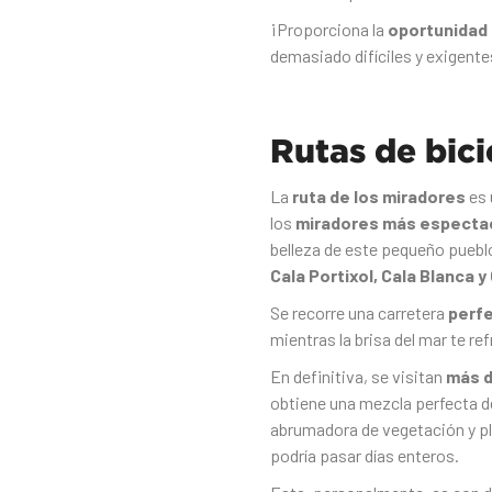
¡Proporciona la
oportunidad 
demasiado difíciles y exigent
Rutas de bici
La
ruta de los miradores
es 
los
miradores más especta
belleza de este pequeño puebl
Cala Portixol, Cala Blanca y
Se recorre una carretera
perf
mientras la brisa del mar te r
En definitiva, se visitan
más d
obtiene una mezcla perfecta d
abrumadora de vegetación y pl
podría pasar días enteros.