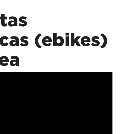
etas
icas (ebikes)
ea