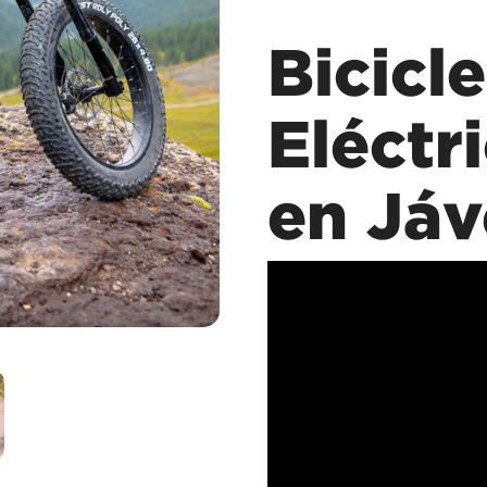
Bicicl
Eléctr
en Jáv