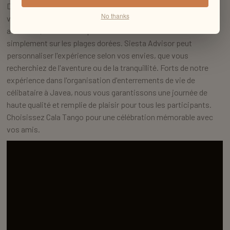
Découvrez le charme de Cala Tango, une crique cachée pour
No thanks
votre enterrement de vie de célibataire. Profitez de la plongée
avec tuba, des sauts depuis les falaises ou détendez-vous
simplement sur les plages dorées. Siesta Advisor peut
personnaliser l'expérience selon vos envies, que vous
recherchiez de l'aventure ou de la tranquillité. Forts de notre
expérience dans l'organisation d'enterrements de vie de
célibataire à Javea, nous vous garantissons une journée de
haute qualité et remplie de plaisir pour tous les participants.
Choisissez Cala Tango pour une célébration mémorable avec
vos amis.