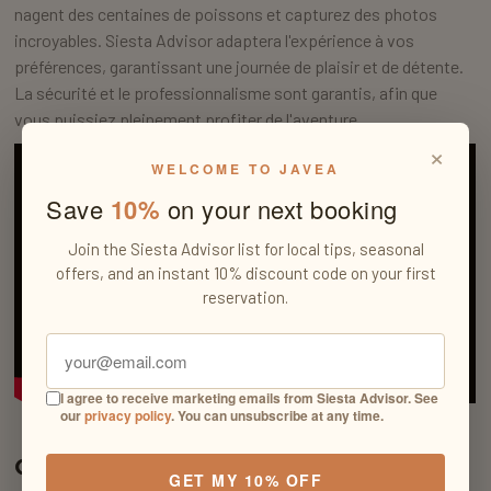
nagent des centaines de poissons et capturez des photos
incroyables. Siesta Advisor adaptera l'expérience à vos
préférences, garantissant une journée de plaisir et de détente.
La sécurité et le professionnalisme sont garantis, afin que
vous puissiez pleinement profiter de l'aventure.
×
WELCOME TO JAVEA
Save
10%
on your next booking
Join the Siesta Advisor list for local tips, seasonal
offers, and an instant 10% discount code on your first
reservation.
I agree to receive marketing emails from Siesta Advisor. See
our
privacy policy
. You can unsubscribe at any time.
Cala Tango:
GET MY 10% OFF