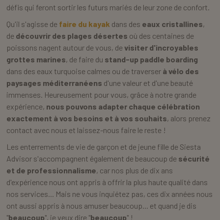
défis qui feront sortir les futurs mariés de leur zone de confort.
Qu'il s'agisse de
faire du kayak
dans des
eaux cristallines
,
de
découvrir des plages désertes
où des centaines de
poissons nagent autour de vous, de
visiter d'incroyables
grottes marines
, de faire du
stand-up paddle boarding
dans des eaux turquoise calmes ou de traverser
à vélo des
paysages méditerranéens
d'une valeur et d'une beauté
immenses. Heureusement pour vous, grâce à notre grande
expérience,
nous pouvons adapter chaque célébration
exactement à vos besoins et à vos souhaits
, alors prenez
contact avec nous et laissez-nous faire le reste !
Les enterrements de vie de garçon et de jeune fille de Siesta
Advisor s'accompagnent également de beaucoup de
sécurité
et de professionnalisme
, car nos plus de dix ans
d'expérience nous ont appris à offrir la plus haute qualité dans
nos services... Mais ne vous inquiétez pas, ces dix années nous
ont aussi appris à nous amuser beaucoup... et quand je dis
"
beaucoup
", je veux dire "
beaucoup
" !