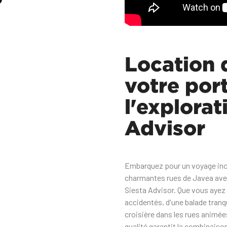
Location 
votre por
l'explorat
Advisor
Embarquez pour un voyage inou
charmantes rues de Javea avec
Siesta Advisor. Que vous ayez 
accidentés, d'une balade tranqu
croisière dans les rues animées 
qualité garantit la combinaiso