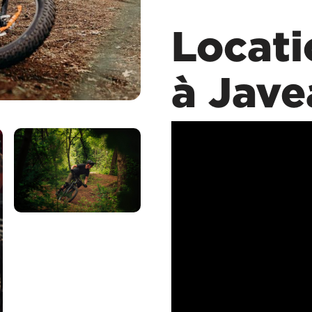
Locati
à Jave