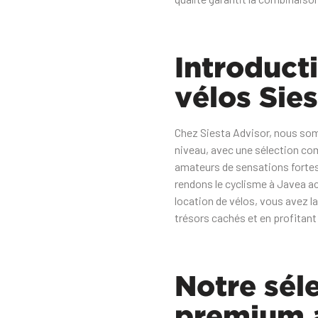
Introducti
vélos Sie
Chez Siesta Advisor, nous somm
niveau, avec une sélection co
amateurs de sensations fortes 
rendons le cyclisme à Javea a
location de vélos, vous avez la
trésors cachés et en profitant 
Notre sél
premium a