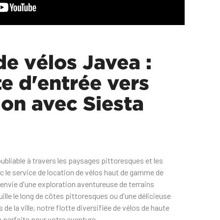
de vélos Javea :
te d'entrée vers
ion avec Siesta
bliable à travers les paysages pittoresques et les
 le service de location de vélos haut de gamme de
envie d'une exploration aventureuse de terrains
ille le long de côtes pittoresques ou d'une délicieuse
de la ville, notre flotte diversifiée de vélos de haute
n parfaite pour votre aventure.