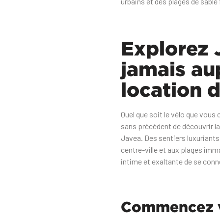
urbains et des plages de sable
Explorez
jamais au
location 
Quel que soit le vélo que vous
sans précédent de découvrir la 
Javea. Des sentiers luxuriants
centre-ville et aux plages imm
intime et exaltante de se conn
Commencez v