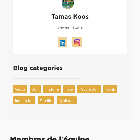
Tamas Koos
Javea, Spain
Blog categories
Vespa
Surf
Histoire
Fête
Paddle Surf
Kayak
Inspiration
Famille
Cyclisme
Membres de l'équipe