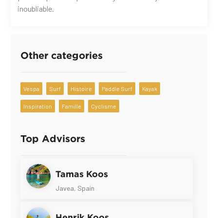
inoubliable.
Other categories
Vespa
Surf
Histoire
Paddle Surf
Kayak
Inspiration
Famille
Cyclisme
Top Advisors
Tamas Koos
Javea, Spain
Henrik Koos