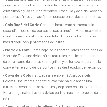
pequeña y recóndita cala, rodeada de un paisaje rocoso y las
cristalinas aguas del Mediterráneo. Tranquila y de difícil acceso
por tierra, ofrece una auténtica sensación de descubrimiento.
• Cala Racó del Corb:
Continúa hasta esta hermosa cala
escondida, conocida por sus aguas tranquilas y sus excelentes
condiciones para el buceo con tubo. Es uno de los rincones
más tranquilos y pintorescos de la ruta.
• Morro de Toix:
Rema bajo los espectaculares acantilados del
Morro de Toix, uno de los hitos naturales más impresionantes
de este tramo de costa. Su magnitud y su belleza escarpada lo
convierten en uno de los puntos más destacados del recorrido.
• Cova dels Coloms:
Llega a la emblemática Cova dels
Coloms, una impresionante cueva marina que añade una
auténtica sensación de aventura y exploración a la experiencia.
Este paraje natural es una de las partes más memorables de la
ruta.
• Aguas costeras cristalinas:
A lo largo del recorrido,