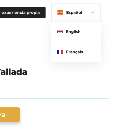
 experiencia propia
Español
English
Français
allada
ra