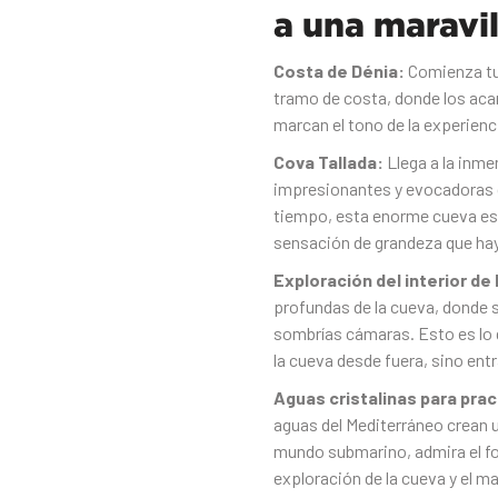
a una maravil
Costa de Dénia:
Comienza tu 
tramo de costa, donde los acan
marcan el tono de la experienc
Cova Tallada:
Llega a la inm
impresionantes y evocadoras de
tiempo, esta enorme cueva es 
sensación de grandeza que hay 
Exploración del interior de
profundas de la cueva, donde s
sombrías cámaras. Esto es lo q
la cueva desde fuera, sino entr
Aguas cristalinas para prac
aguas del Mediterráneo crean 
mundo submarino, admira el fon
exploración de la cueva y el mar