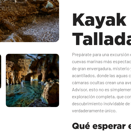
Kayak
Tallad
Prepárate para una excursión 
cuevas marinas más espectacul
de gran envergadura, misterio 
acantilados, donde las aguas c
cámaras ocultas crean una ave
Advisor, esto no es simplemen
exploración completa, que co
descubrimiento inolvidable de 
verdaderamente único.‍
Qué esperar e