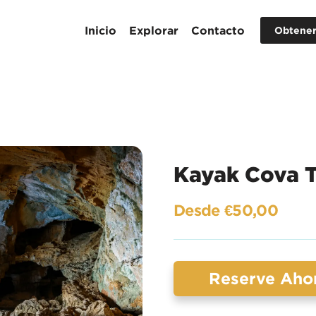
Inicio
Explorar
Contacto
Obtener
Kayak Cova T
Desde €50,00
Reserve Aho