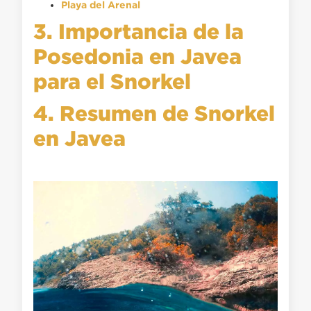
Playa del Arenal
3. Importancia de la
Posedonia en Javea
para el Snorkel
4. Resumen de Snorkel
en Javea