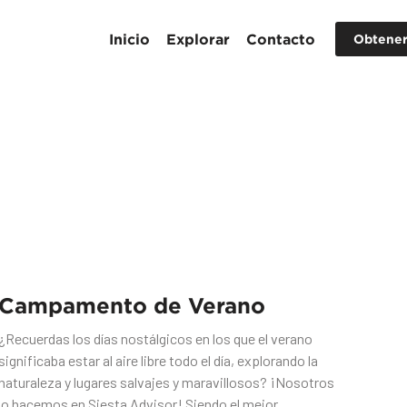
Inicio
Explorar
Contacto
Obtener
Campamento de Verano
¿Recuerdas los días nostálgicos en los que el verano
significaba estar al aire libre todo el día, explorando la
naturaleza y lugares salvajes y maravillosos? ¡Nosotros
lo hacemos en Siesta Advisor! Siendo el mejor