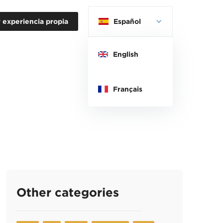
 experiencia propia
Español
English
Français
Other categories