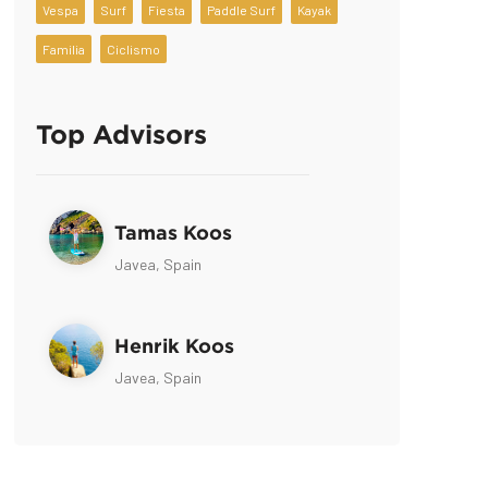
Vespa
Surf
Fiesta
Paddle Surf
Kayak
Familia
Ciclismo
Top Advisors
Tamas Koos
Javea, Spain
Henrik Koos
Javea, Spain