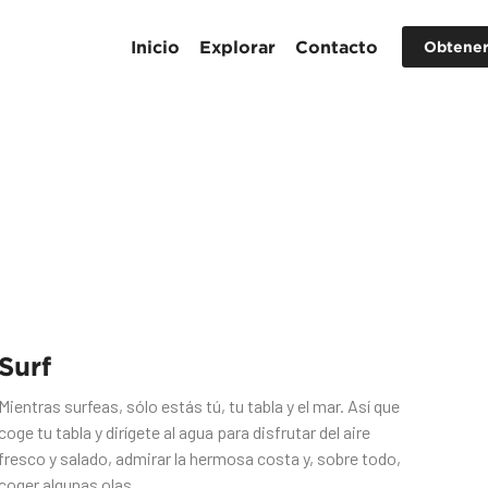
Inicio
Explorar
Contacto
Obtener
Surf
Mientras surfeas, sólo estás tú, tu tabla y el mar. Así que
coge tu tabla y dirígete al agua para disfrutar del aire
fresco y salado, admirar la hermosa costa y, sobre todo,
coger algunas olas.