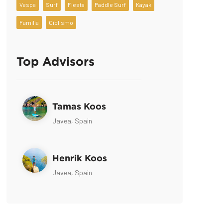
Vespa
Surf
Fiesta
Paddle Surf
Kayak
Familia
Ciclismo
Top Advisors
Tamas Koos
Javea, Spain
Henrik Koos
Javea, Spain