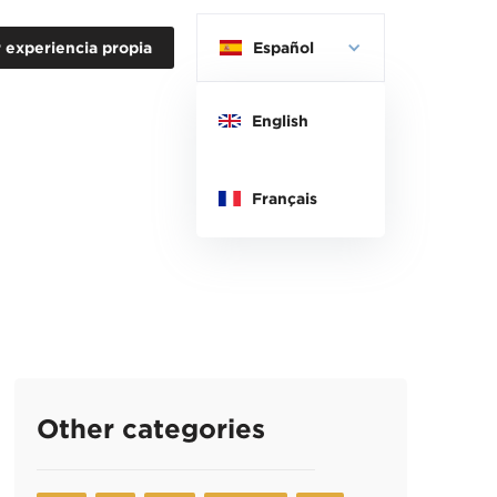
 experiencia propia
Español
English
Français
Other categories