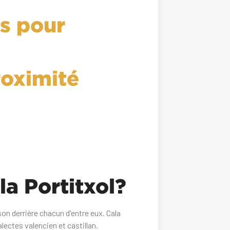
es pour
roximité
la Portitxol?
son derrière chacun d'entre eux. Cala
alectes valencien et castillan.